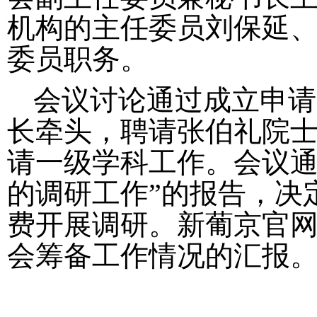
机构的主任委员刘保延
委员职务。
会议讨论通过成立申请
长牵头，聘请张伯礼院
请一级学科工作。会议
的调研工作
”
的报告，决
费开展调研。新葡京官
会筹备工作情况的汇报