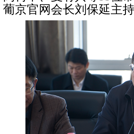
葡京官网会长刘保延主