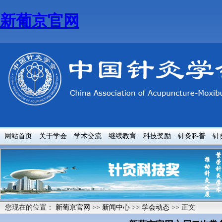
新葡京官网
网站首页
关于学会
学术交流
继续教育
科技奖励
针灸科普
针
您现在的位置：
新葡京官网
>>
新闻中心
>>
学会动态
>> 正文