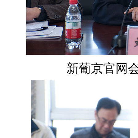
新葡京官网