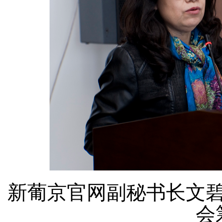
新葡京官网副秘书长文
会