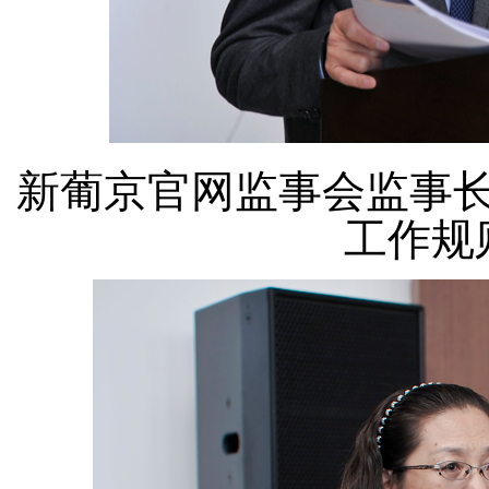
新葡京官网监事会监事
工作规