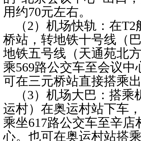
用约
70
元左右。
（
2
）机场快轨：在
T2
桥站，转地铁十号线（
地铁五号线（天通苑北
乘
569
路公交车至会议中
可在三元桥站直接搭乘
（
3
）机场大巴：搭乘
运村）在奥运村站下车
乘坐
617
路公交车至辛店
心。也可在奥运村站搭