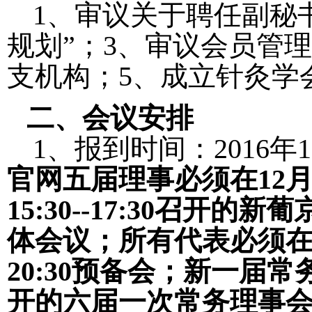
1
、审议关于聘任副秘
规划
”
；
3
、审议会员管理
支机构；
5
、成立针灸学
二、会议安排
1
、报到时间：
2016
年
1
官网五届理事必须在
12
15:30--17:30
召开的新葡
体会议；所有代表必须
20:30
预备会；新一届常
开的六届一次常务理事