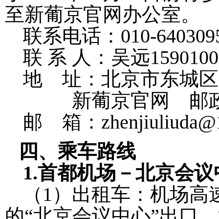
至新葡京官网办公室。
联系电话：
010-640309
联
系
人：吴远
1590100
地
址：北京市东城区
新葡京官网
邮
邮
箱：
zhenjiuliuda
四、乘车路线
1.
首都机场－北京会议
（
1
）出租车：机场高
的
“
北京会议中心
”
出口，