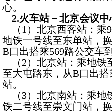
心。
2.
火车站－北京会议中
（
1
）北京西客站：乘
9
地铁一号线至东单站，
B
口出搭乘
569
路公交车
（
2
）北京站：乘地铁
至大屯路东，从
B
口出搭
站。
（
3
）北京南站：乘地
铁二号线至崇文门站，