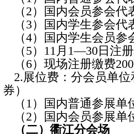
（
2
）国内会员参会代
（
3
）国内学生参会代
（
4
）国内学生会员参
（
5
）
11
月
1—30
日注册
（
6
）现场注册缴费
200
2.
展位费：分会员单位
券）
（
1
）国内普通参展单
（
2
）国内会员参展单
（二）衢江分会场