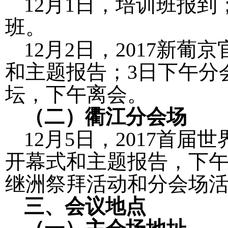
12
月
1
日，培训班报到
班。
12
月
2
日，
2017
新葡京
和主题报告；
3
日下午分
坛，下午离会。
（二）衢江分会场
12
月
5
日，
2017
首届世
开幕式和主题报告，下
继洲祭拜活动和分会场
三、会议地点