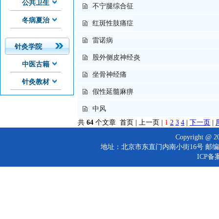
公共卫生
不宁腿综合征
冬病夏治
红斑性肢痛症
雷诺病
针灸学院
股外侧皮神经炎
中医古籍
坐骨神经痛
针灸教材
假性延髓麻痹
中风
共
64
个文章 首页 | 上一页 |
1
2
3
4
|
下一页
|
Copyright 
地址：北京市东直门内南小街16号 邮编：10
ICP备