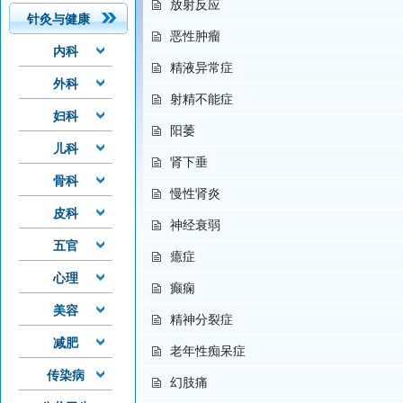
放射反应
针灸与健康
恶性肿瘤
内科
精液异常症
外科
射精不能症
妇科
阳萎
儿科
肾下垂
骨科
慢性肾炎
皮科
神经衰弱
五官
癔症
心理
癫痫
美容
精神分裂症
减肥
老年性痴呆症
传染病
幻肢痛