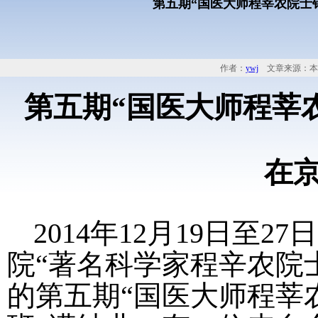
第五期“国医大师程莘农院士
作者：
ywj
文章来源：本
第五期“国医大师程莘
在
2014
年
12
月
19
日至
27
日
院“著名科学家程辛农院
的第五期“国医大师程莘