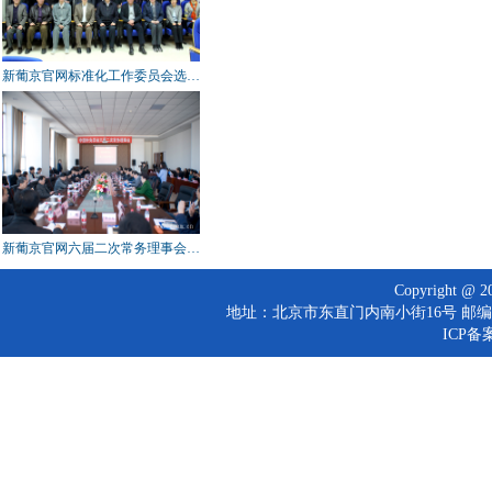
关于第三批新葡京官网科普
教育基地候选单位的…
2016年新葡京官网科学技术
奖初评通过项目公示
新葡京官网标准化工作委员会选…
关于推荐新葡京官网第六次
会员代表大会代表及…
声明
关于推选2017年中国科学院
和中国工程院院士候选…
关于表彰第六届新葡京官网
新葡京官网六届二次常务理事会…
科学技术奖获奖项目…
全国科协系统先进集体先进
Copyright 
工作者推选公示
地址：北京市东直门内南小街16号 邮编：10
ICP备
关于新葡京官网第六次全国
会员代表大会变更会…
关于召开新葡京官网第六次
全国会员代表大会的…
关于报送2016年度工作总结
和2017年度工作计划的…
关于第三批新葡京官网科普