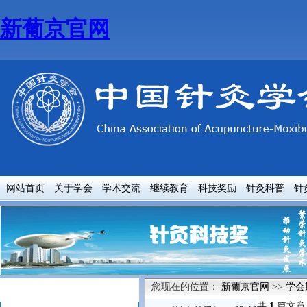
新葡京官网
网站首页
关于学会
学术交流
继续教育
科技奖励
针灸科普
针
您现在的位置：
新葡京官网
>>
学会
学会期刊
共
1
篇文章 